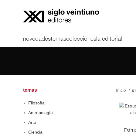
novedades
temas
colecciones
la editorial
temas
Inicio
or
Filosofía
Antropología
Arte
Estru
Ciencia