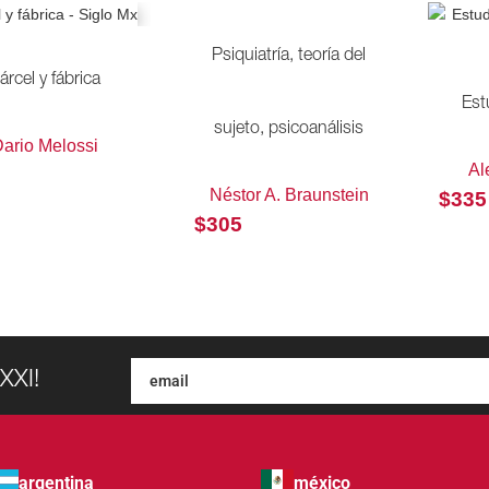
Psiquiatría, teoría del
árcel y fábrica
Est
sujeto, psicoanálisis
ario Melossi
Al
Néstor A. Braunstein
$
335
$
305
XXI!
argentina
méxico