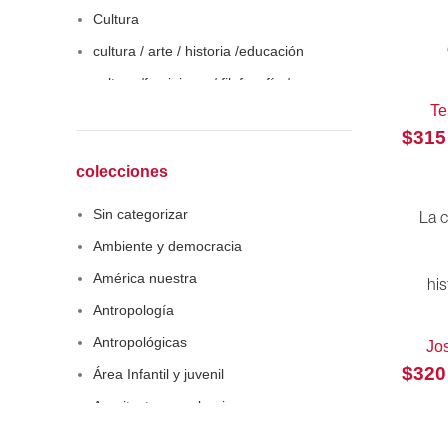
Cultura
cultura / arte / historia /educación
cultura /feminismo / filofosofía /
sociología
Te
$
315
Derecho
Economía
colecciones
Educaciòn
Sin categorizar
La c
Estadística
Ambiente y democracia
Feminismo
América nuestra
his
Filosofía social
Antropología
Historia
Antropológicas
Jo
Lingüística
$
320
Área Infantil y juvenil
Literatura infantil
Arquitectura y urbanismo
Medioambiente
Arte y pensamiento