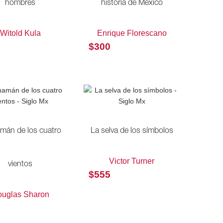
hombres
historia de México
Witold Kula
Enrique Florescano
$
300
amán de los cuatro
La selva de los símbolos
Victor Turner
vientos
$
555
uglas Sharon