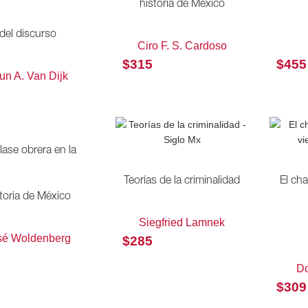
historia de México
del discurso
Ciro F. S. Cardoso
$
315
$
455
un A. Van Dijk
lase obrera en la
Teorías de la criminalidad
El ch
toria de México
Siegfried Lamnek
sé Woldenberg
$
285
Do
$
309