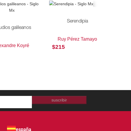
Serendipia
udios galileanos
Ruy Pérez Tamayo
exandre Koyré
$
215
suscribir
españa