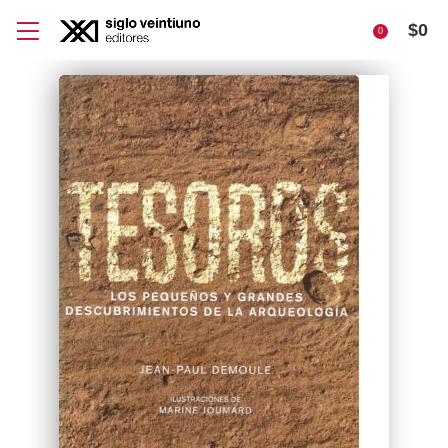
$
0
0