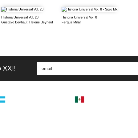
Historia Universal Vol. 23
Historia Universal Vol. 8
Gustavo Beyhaut, Hélène Beyhaut
Fergus Millar
o XXI!
argentina
méxico
uatemala 4824 C1425bup – CABA
cerro del agua 248 del. coy
el +54 11 4770 9090
04310 – cdmx
tel +52 55 5658-7999