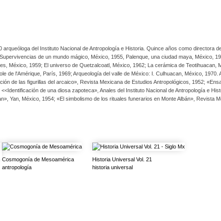
que ciertos elementos de la antigua metrópoli eran de una fidelidad perfecta hacia las descr
ora, La cerámica y El lenguaje de las formas en Teotihuacán, el presente volumen integra 
ricano. La documentación exhaustiva que se ofrece en este volumen —más de 150 dibujos e
s elaborados por la arquitecta Graciela Salicrup— proviene casi en su totalidad de los prop
 los más valiosos aportes en el campo de la investigación arqueológica e histórica mesoame
0 arqueóloga del Instituto Nacional de Antropología e Historia. Quince años como directora 
s: Supervivencias de un mundo mágico, México, 1955, Palenque, una ciudad maya, México, 1953
Dioses, México, 1959; El universo de Quetzalcoatl, México, 1962; La cerámica de Teotihuacan,
ole de l'Amérique, París, 1969; Arqueología del valle de México: I. Culhuacan, México, 1970
pretación de las figurillas del arcaico», Revista Mexicana de Estudios Antropológicos, 1952; 
dentificación de una diosa zapoteca», Anales del Instituto Nacional de Antropología e Histor
n», Yan, México, 1954; «El simbolismo de los rituales funerarios en Monte Albán», Revista 
Cosmogonía de Mesoamérica
Historia Universal Vol. 21
antropología
historia universal