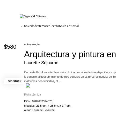
novedades
temas
colecciones
la editorial
antropología
$580
Arquitectura y pintura e
Laurette Séjourné
Con este libro Laurette Séjourné culmina una obra de investigación y ex
la condujo al descubrimiento de tres edificios en la zona residencial de 
sin stock
materiales descubiertos, al ...
examen técnico de las estructuras arquitectónicas y de las características
Ficha técnica
además de un testimonio técnico elaborado con la máxima escrupulosidad c
detenido tanto —dice la autora— sobre la identificación del motivo de una
ISBN: 9789682324076
teotihuacana responde a los escritos del siglo XVI a menudo con más ex
Medidas: 21.5 cm. x 28 cm. x 1.7 cm.
de acumular las pruebas para convencernos de ello. Persuadidos de que
Autor: Laurette Séjourné
Teotihuacán una entidad aislada, sin liga con nada, mucho menos con la