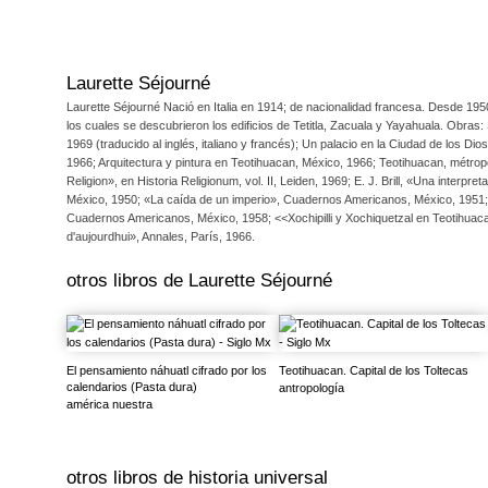
establecida, los vestigios nos fueron poco a poco obligando a comprobar 
muchísimo después de su muerte.” Con los dos volúmenes de la misma aut
pruebas que abren un nuevo camino para el estudio del pasado mesoame
realizados por Manuel Moreno; 1 18 láminas; planos, perspectivas y corte
la autora y ofrece lo que seguramente ha de ser reconocido como uno de
Laurette Séjourné
Laurette Séjourné Nació en Italia en 1914; de nacionalidad francesa. Desde 195
los cuales se descubrieron los edificios de Tetitla, Zacuala y Yayahuala. Obra
1969 (traducido al inglés, italiano y francés); Un palacio en la Ciudad de los 
1966; Arquitectura y pintura en Teotihuacan, México, 1966; Teotihuacan, métrop
Religion», en Historia Religionum, vol. II, Leiden, 1969; E. J. Brill, «Una inter
México, 1950; «La caída de un imperio», Cuadernos Americanos, México, 1951; <<I
Cuadernos Americanos, México, 1958; <<Xochipilli y Xochiquetzal en Teotihuaca
d'aujourdhui», Annales, París, 1966.
otros libros de
Laurette Séjourné
El pensamiento náhuatl cifrado por los
Teotihuacan. Capital de los Toltecas
calendarios (Pasta dura)
antropología
américa nuestra
otros libros de
historia universal