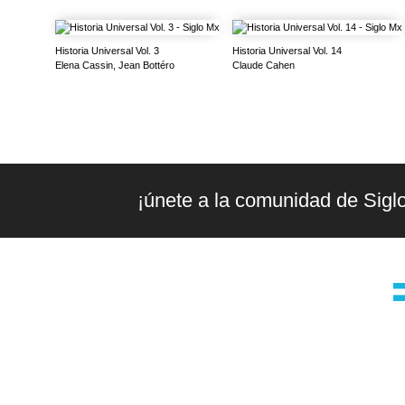
Historia Universal Vol. 3
Historia Universal Vol. 14
Elena Cassin, Jean Bottéro
Claude Cahen
¡únete a la comunidad de Sigl
la editorial
g
Editorial independiente de pensamiento
t
crítico y ensayos de intervención. Libros
para interrogar el presente.