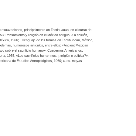
ipciones hechas
el testimonio de esas
n color y en negro,
ios descubrimientos de
ricana.
de excavaciones, principalmente en Teotihuacan, en el curso de
; Pensamiento y religión en el México antiguo, 3.a edición,
 México, 1966; El lenguaje de las formas en Teotihuacan, México,
. Además, numerosos artículos, entre ellos: «Ancient Mexican
«Ensayo sobre el sacrificio humano», Cuadernos Americanos,
ia, 1955; «Los sacrificios huma- nos: ¿religión o política?»,
Mexicana de Estudios Antropológicos, 1960; «Les. mayas