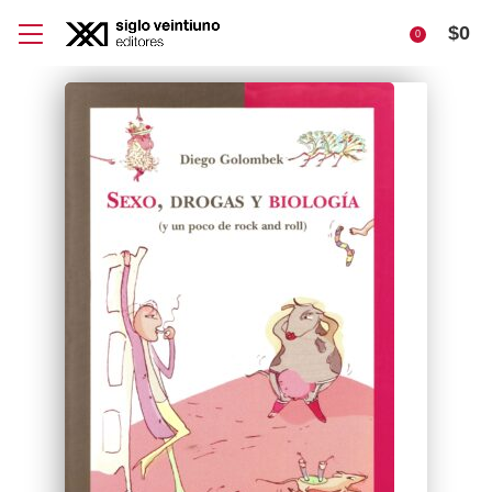
$
0
0