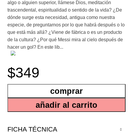
algo o alguien superior, llámese Dios, meditación
trascendental, espiritualidad o sentido de la vida? ¿De
dónde surge esta necesidad, antigua como nuestra
especie, de preguntarnos por lo que habrá después o lo
que está más allá? ¿Viene de fábrica o es un producto
de la cultura? ¿Por qué Messi mira al cielo después de
hacer un gol? En este lib...
ro fascinante, que es un verdadero viaje al corazón de
$349
las creencias, Diego Golombek se anima a proponer
una ciencia de la religión como fenómeno
eminentemente humano. A lo largo de estas páginas,
comprar
nuestro autor pasa revista a un sinfín de experimentos
que muestran cómo actúan las neuronas de monjas
añadir al carrito
rezadoras, budistas meditadores, pentecostales o
iluminados con LSD, peyote, ayahuasca y hongos
alucinógenos varios. Recorre las historias de quienes
han atravesado experiencias límite, como trances
FICHA TÉCNICA