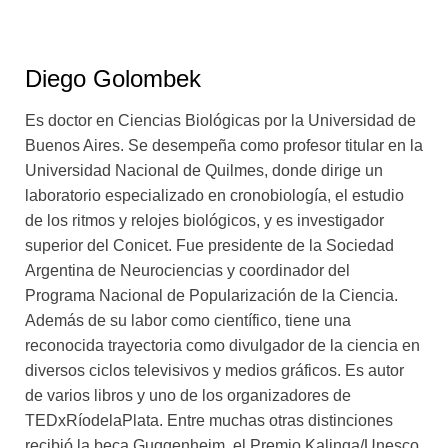
epilépticos o la vivencia de la propia muerte con la
misteriosa luz al final del túnel. E incluso se mete en el
mundo de los rituales diseñados ad hoc y los asesores
Diego Golombek
espirituales robóticos. La investigación científica que,
entre otras cosas, ha encontrado circuitos cerebrales en
Es doctor en Ciencias Biológicas por la Universidad de
la base de visiones y experiencias místicas sugiere
Buenos Aires. Se desempeña como profesor titular en la
que, si la creencia en lo sobrenatural está tan arraigada
Universidad Nacional de Quilmes, donde dirige un
en nuestra especie, quizá se deba a alguna ventaja
laboratorio especializado en cronobiología, el estudio
adaptativa que tuvo a lo largo de nuestra historia. De
de los ritmos y relojes biológicos, y es investigador
hecho, está demostrado que la religión reduce la
superior del Conicet. Fue presidente de la Sociedad
ansiedad, estimula la empatía con los demás y los
Argentina de Neurociencias y coordinador del
lazos comunitarios y aporta mayor seguridad personal.
Programa Nacional de Popularización de la Ciencia.
¿Será que las tecnologías religiosas surgieron como un
Además de su labor como científico, tiene una
subproducto del desarrollo cognitivo de los humanos,
reconocida trayectoria como divulgador de la ciencia en
pero se revelaron tan beneficiosas que siguen con
diversos ciclos televisivos y medios gráficos. Es autor
nosotros desde hace millones de años? Con sentido
de varios libros y uno de los organizadores de
del humor y una claridad a toda prueba, Diego
TEDxRíodelaPlata. Entre muchas otras distinciones
Golombek nos propone una aventura desafiante: la
recibió la beca Guggenheim, el Premio Kalinga/Unesco