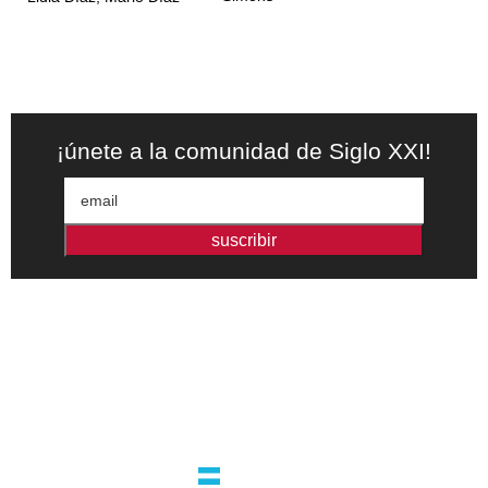
¡únete a la comunidad de Siglo XXI!
suscribir
Editorial independiente de pensamiento crítico y ensayos de
intervención. Libros para interrogar el presente.
la editorial
argentina