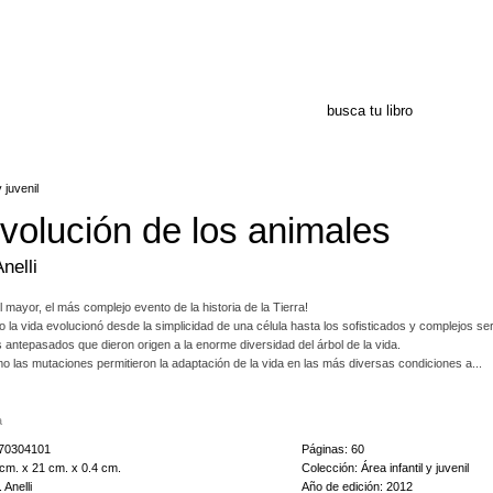
y juvenil
volución de los animales
nelli
l mayor, el más complejo evento de la historia de la Tierra!
la vida evolucionó desde la simplicidad de una célula hasta los sofisticados y complejos 
 antepasados que dieron origen a la enorme diversidad del árbol de la vida.
o las mutaciones permitieron la adaptación de la vida en las más diversas condiciones a...
 cómo la vida consiguió ocupar todas las esquinas del planeta
a
también de qué frágil es la vida y maravíllate con las innumerables ramas de animales que flo
070304101
Páginas: 60
cm. x 21 cm. x 0.4 cm.
Colección: Área infantil y juvenil
 Anelli
Año de edición: 2012