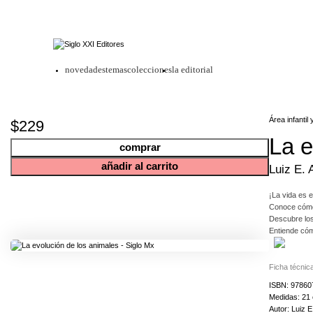
novedades
temas
colecciones
la editorial
Área infantil 
$229
La e
comprar
añadir al carrito
Luiz E. A
¡La vida es e
Conoce cómo 
Descubre los
Entiende cóm
mbientales y
Ficha técnic
Date cuenta 
ISBN: 9786
Medidas: 21 
Autor: Luiz E.