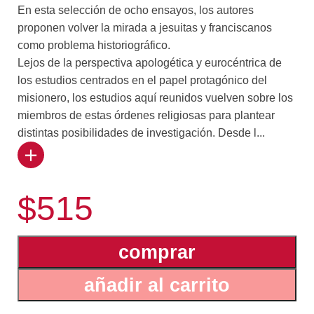
En esta selección de ocho ensayos, los autores
proponen volver la mirada a jesuitas y franciscanos
como problema historiográfico.
Lejos de la perspectiva apologética y eurocéntrica de
los estudios centrados en el papel protagónico del
misionero, los estudios aquí reunidos vuelven sobre los
miembros de estas órdenes religiosas para plantear
distintas posibilidades de investigación. Desde l...
as consideraciones institucionales sobre el quehacer
de los religiosos hasta los desencuentros
$515
interpersonales donde asoman identidades en conflicto,
los trabajos aquí reunidos invitan a repensar los
arquetipos que se han construido acerca de jesuitas y
comprar
franciscanos en la Nueva España para buscar formas
de reinterpretarlos en tanto sujetos históricos.
añadir al carrito