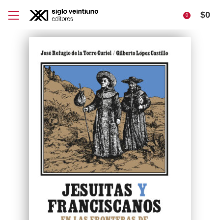
$
0
0