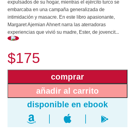
expulsados de su hogar, mientras el ejército turco se
embarcaba en una campaña generalizada de
intimidación y masacre. En este libro apasionante,
Margaret Ajemian Ahnert narra las aterradoras
experiencias que vivió su madre, Ester, de jovencit...
a, durante ese periodo de odio y brutalidad.
$175
A los 15 años, Ester se vio separada de su familia
adoptiva durante la marcha en la que los expulsaron de
Amasia, su pueblo natal. Aunque a lo largo del camino
comprar
tuvo que enfrentarse a horrores indescriptibles y se vio
añadir al carrito
forzada a casarse contra su voluntad, jamás perdió la
fe, el ingenio ni la capacidad de ver lo bueno de los
demás. Su fe cristiana le permitió conservar la fuerza.
Por fin logró escapar y pudo llegar a Estados Unidos.
El intenso relato que hace Ahnert del sufrimiento de su
madre está enmarcado en un retrato íntimo de su