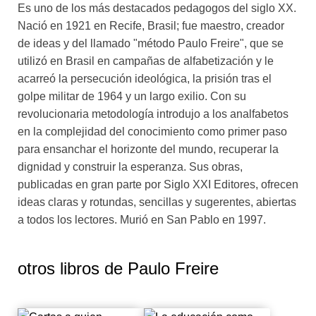
Es uno de los más destacados pedagogos del siglo XX.
ciudades de leones asiáticos. No hemos sabido hasta
Nació en 1921 en Recife, Brasil; fue maestro, creador
hoy de la existencia de algún león que matara con
de ideas y del llamado "método Paulo Freire", que se
premeditación. Somos nosotros, los humanos, que
utilizó en Brasil en campañas de alfabetización y le
tenemos la posibilidad de asumir una opción ética,
acarreó la persecución ideológica, la prisión tras el
quienes hacemos estas cosas.
golpe militar de 1964 y un largo exilio. Con su
El proceso educativo es sobre todo ético. Exige de
revolucionaria metodología introdujo a los analfabetos
nosotros constantes pruebas de seriedad. Una de las
en la complejidad del conocimiento como primer paso
buenas cualidades de un profesor, de una profesora, es
para ensanchar el horizonte del mundo, recuperar la
darles testimonio a los alumnos de que la ignorancia es
dignidad y construir la esperanza. Sus obras,
el punto de partida de la sabiduría, que equivocarse no
publicadas en gran parte por Siglo XXI Editores, ofrecen
es un pecado, sino que forma parte del proceso de
ideas claras y rotundas, sencillas y sugerentes, abiertas
conocer y que el error es un momento de la búsqueda
a todos los lectores. Murió en San Pablo en 1997.
del saber.
Paulo Freire
otros libros de
Paulo Freire