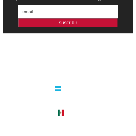
suscribir
Editorial independiente de pensamiento crítico y ensayos de
intervención. Libros para interrogar el presente.
la editorial
argentina
guatemala 4824 C1425bup – CABA
tel +54 11 4770 9090
méxico
cerro del agua 248 del. coyoacán
04310 – cdmx