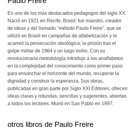
Paulo Freire
la educación ocupa un puesto crucial, pues “es un
factor fundamental en la reinvención del mundo”. El
Es uno de los más destacados pedagogos del siglo XX.
autor de Pedagogía del oprimido aborda en estas
Nació en 1921 en Recife, Brasil; fue maestro, creador
páginas la importancia de la alfabetización en el
de ideas y del llamado "método Paulo Freire", que se
surgimiento de auténticos ciudadanos, los vínculos
utilizó en Brasil en campañas de alfabetización y le
entre educación y participación comunitaria, el
acarreó la persecución ideológica, la prisión tras el
protagonismo de la responsabilidad y el derecho a
golpe militar de 1964 y un largo exilio. Con su
criticar.
revolucionaria metodología introdujo a los analfabetos
Sin falsa modestia, reconocía que se sentiría satisfecho
en la complejidad del conocimiento como primer paso
si estos textos lograban mover a los lectores y las
para ensanchar el horizonte del mundo, recuperar la
lectoras hacia una comprensión crítica de la historia y la
dignidad y construir la esperanza. Sus obras,
educación; confiamos en que, en la atribulada sociedad
publicadas en gran parte por Siglo XXI Editores, ofrecen
de hoy, su apuesta por comprender y transformar la
ideas claras y rotundas, sencillas y sugerentes, abiertas
realidad –por reinventarla– mantiene toda su vigencia.
a todos los lectores. Murió en San Pablo en 1997.
otros libros de
Paulo Freire