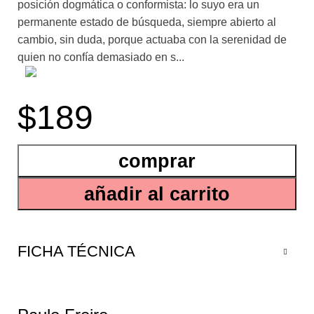
posición dogmática o conformista: lo suyo era un
permanente estado de búsqueda, siempre abierto al
cambio, sin duda, porque actuaba con la serenidad de
quien no confía demasiado en s...
us certezas: “Cuanto más seguro me siento de que
$189
estoy en lo cierto, tanto más corro el riesgo de
dogmatizar mi postura, de congelarme en ella, de
encerrarme sectariamente en el círculo de mi verdad”,
comprar
dice con agradecible honestidad en la nota introductoria
de este volumen. Freire se interesó largamente en la
añadir al carrito
naturaleza humana, no como una entidad fija sino como
algo que se constituye en la historia misma, no antes o
fuera de ella. Una idea clave en su pensamiento es que
somos seres finitos, inconclusos, pero con una marcada
FICHA TÉCNICA
vocación por ser más, lo que requiere libertad y la
posibilidad de decidir. Para alcanzar esas condiciones
mínimas, es necesaria la lucha política y en esa lucha