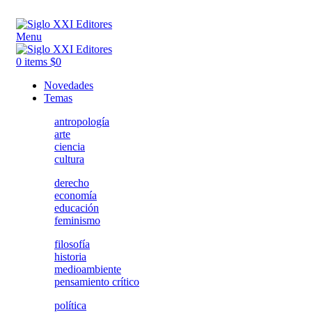
ADD ANYTHING HERE OR JUST REMOVE IT…
Menu
0
items
$
0
Novedades
Temas
antropología
arte
ciencia
cultura
derecho
economía
educación
feminismo
filosofía
historia
medioambiente
pensamiento crítico
política