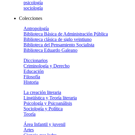
psicología
sociología
Colecciones
Antropología
Biblioteca Básica de Administración Pública
Biblioteca clásica de siglo veintiuno
Biblioteca del Pensamiento Socialista
Biblioteca Eduardo Galeano
Diccionarios
Criminología y Derecho
Educación
Filosofía
Historia
La creación literaria
Lingüística y Teoría literaria
Psicología y Psicoanálisis
Sociología y Política
Teoría
Área Infantil y juvenil
Artes