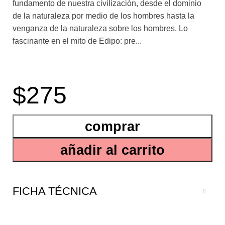
fundamento de nuestra civilización, desde el dominio
de la naturaleza por medio de los hombres hasta la
venganza de la naturaleza sobre los hombres. Lo
fascinante en el mito de Edipo: pre...
senta juntos la pulsión y la economía. Del autor Siglo
XXI ha publicado también La estructura libidinal del
$275
dinero. Una contribución a la teoría de la femineidad.
comprar
añadir al carrito
FICHA TÉCNICA