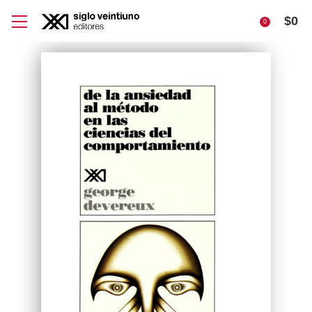
$
0
0