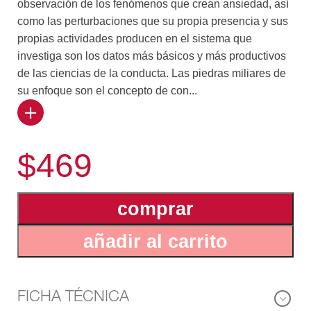
observación de los fenómenos que crean ansiedad, así
como las perturbaciones que su propia presencia y sus
propias actividades producen en el sistema que
investiga son los datos más básicos y más productivos
de las ciencias de la conducta. Las piedras miliares de
su enfoque son el concepto de con...
tratransferencia de Freud y el principio de
complementariedad de Heisenberg, tal como lo
$469
aplicaron Niels Bohr y Pascual Jordan a todas las
ciencias de la vida. La parte I, que describe las
reacciones de ansiedad del científico a los datos,
comprar
incluye un fascinante capítulo sobre los sueños de
ansiedad de los psicoanalistas que acaban de ver una
añadir al carrito
película acerca de los ritos de mutilación genital de los
australianos. La parte II estudia los subterfugios
técnicos y metodológicos tradicionales que intentan
vanamente asegurar la impersonalidad del científico y
FICHA TÉCNICA