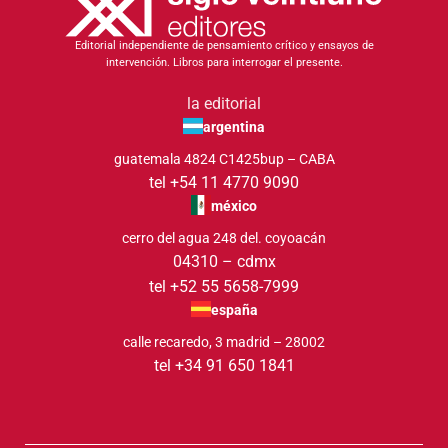
Editorial independiente de pensamiento crítico y ensayos de
intervención. Libros para interrogar el presente.
la editorial
argentina
guatemala 4824 C1425bup – CABA
tel +54 11 4770 9090
méxico
cerro del agua 248 del. coyoacán
04310 – cdmx
tel +52 55 5658-7999
españa
calle recaredo, 3 madrid – 28002
tel +34 91 650 1841