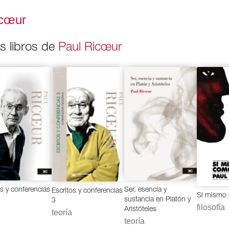
icœur
os libros de
Paul Ricœur
os y conferencias
Ser, esencia y
Escritos y conferencias
Sí mismo 
sustancia en Platón y
3
filosofía
Aristóteles
teoría
teoría