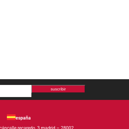
suscribir
españa
acán
calle recaredo, 3 madrid – 28002