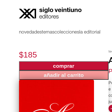
novedades
temas
colecciones
la editorial
te
$185
comprar
P
añadir al carrito
Po
e
co
ju