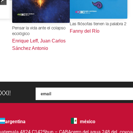
Las filósofas tienen la palabra 2
Pensar la vida ante el colapso
Fanny del Río
ecológico
Enrique Leff, Juan Carlos
Sánchez Antonio
XXI!
argentina
méxico
uatemala 4824 C1425bup – CABA
cerro del agua 248 del. coyo