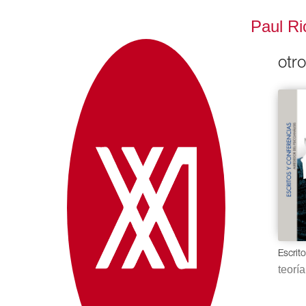
Paul R
otr
Escrit
teoría