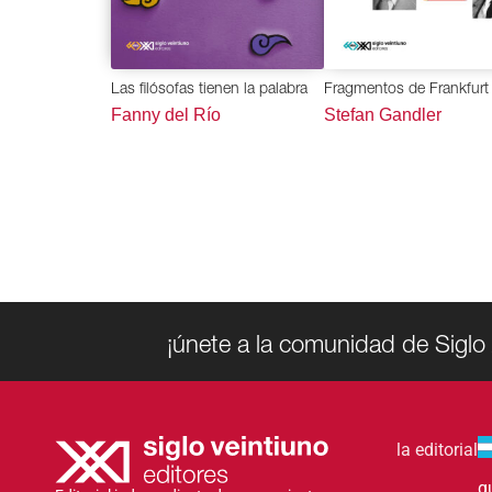
Las filósofas tienen la palabra
Fragmentos de Frankfurt
Fanny del Río
Stefan Gandler
¡únete a la comunidad de Siglo 
la editorial
g