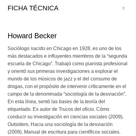
tiene mucha sed, siente un hormigueo en el cuero
FICHA TÉCNICA
cabelludo, calcula mal el tiempo y las distancias. ¿Se
trata de cosas agradables? No lo sabe del todo. Si va a
seguir fumando, tiene que decidir que sí lo son. De lo
Howard Becker
contrario, tener un viaje se convertirá en algo que
preferiría evitar. Así, Becker demuestra que las
Sociólogo nacido en Chicago en 1928, es uno de los
personas desarrollan una motivación para el consumo
más destacados e influyentes miembros de la “segunda
recreativo de marihuana cuando aprenden a fumarla de
escuela de Chicago”. Trabajó como pianista profesional
forma que les produzca efectos reales, pero además
y orientó sus primeras investigaciones a explorar el
cuando pueden reconocerlos y disfrutar de las
mundo de los músicos de jazz y el del consumo de
sensaciones que perciben. Con este texto, un clásico
drogas, con el propósito de intervenir críticamente en el
que sigue sorprendiendo, Becker instaló un nuevo
campo de la denominada “sociología de la desviación”.
enfoque sobre el tema, a contrapelo de las miradas
En esta línea, sentó las bases de la teoría del
estigmatizantes sobre los supuestos desviados y de un
etiquetado. Es autor de Trucos del oficio. Cómo
paradigma represivo. A su modo desprejuiciado y
conducir su investigación en ciencias sociales (2009),
mordaz, este verdadero maestro de sociólogos
Outsiders. Hacia una sociología de la desviación
reconstruye una guía paso a paso para convertirse en
(2009), Manual de escritura para científicos sociales.
un consumidor de marihuana y tener un buen viaje.