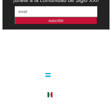
¡únete a la comunidad de Siglo XXI!
suscribir
Editorial independiente de pensamiento crítico y ensayos de
intervención. Libros para interrogar el presente.
la editorial
argentina
guatemala 4824 C1425bup – CABA
tel +54 11 4770 9090
méxico
cerro del agua 248 del. coyoacán
04310 – cdmx