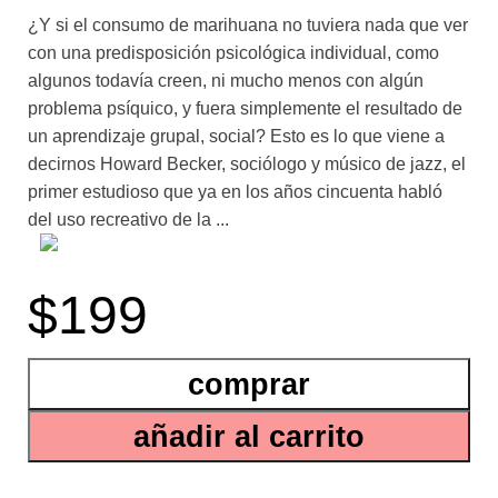
¿Y si el consumo de marihuana no tuviera nada que ver
con una predisposición psicológica individual, como
algunos todavía creen, ni mucho menos con algún
problema psíquico, y fuera simplemente el resultado de
un aprendizaje grupal, social? Esto es lo que viene a
decirnos Howard Becker, sociólogo y músico de jazz, el
primer estudioso que ya en los años cincuenta habló
del uso recreativo de la ...
marihuana cuando todos se referían al consumo como
$199
“abuso”. Las sensaciones producidas por esta droga,
nos revela, no son automática o forzosamente
placenteras. El gusto por la experiencia se adquiere en
comprar
la interacción con otros, y en ese sentido no es diferente
del gusto por las ostras o el whisky: personas más
añadir al carrito
experimentadas orientan y ayudan a interpretar los
primeros efectos, para que no generen inquietud o
alarma en el novato. El consumidor está mareado y