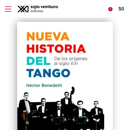
$
0
0