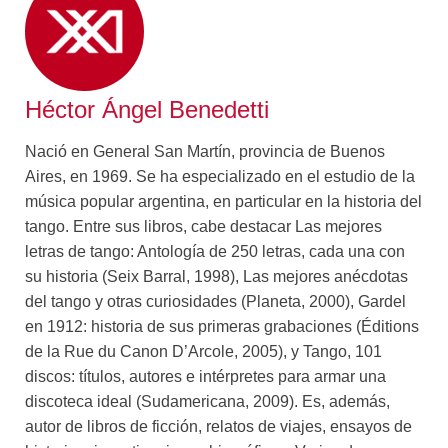
crisis y renovación que lo marcaron cíclicamente. Sigue
las peripecias del tango cantado, desde la intimidad de
Mi noche triste hasta el desencanto de Cambalache y
más allá; y avanza con preguntas que buscan desarmar
Héctor Ángel Benedetti
ciertos clichés: por qué Carlos Gardel continúa
gravitando como un cantor insuperable, por qué los
Nació en General San Martín, provincia de Buenos
años cuarenta quedaron inscriptos como la “edad de
Aires, en 1969. Se ha especializado en el estudio de la
oro”, qué formas adoptó el debate entre los músicos
música popular argentina, en particular en la historia del
más convencionales y los más innovadores, como
tango. Entre sus libros, cabe destacar Las mejores
Héctor Varela y Ástor Piazzolla.
letras de tango: Antología de 250 letras, cada una con
su historia (Seix Barral, 1998), Las mejores anécdotas
Con una prosa entretenida y ocurrente, este libro ofrece
del tango y otras curiosidades (Planeta, 2000), Gardel
un panorama integral y crítico del mundo del tango, que
en 1912: historia de sus primeras grabaciones (Éditions
sin duda ayuda a comprender su historia, pero además
de la Rue du Canon D’Arcole, 2005), y Tango, 101
abre vías para profundizarla sobre bases
discos: títulos, autores e intérpretes para armar una
verdaderamente sólidas.
discoteca ideal (Sudamericana, 2009). Es, además,
autor de libros de ficción, relatos de viajes, ensayos de