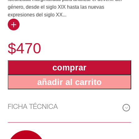
género, desde el siglo XIX hasta las nuevas
expresiones del siglo XX...
I. Así, construye una historia diferente y original, una
obra de referencia que, a contrapelo de la tendencia
$470
más extendida, no recae en la sumatoria de biografías
elogiosas ni en el esquematismo de las divisiones
rígidas. Por el contrario, apuesta a sistematizar y
comprar
articular un largo curso de acontecimientos y dar su
justo lugar a los hechos y personajes más notables.
añadir al carrito
Además de indagar en el momento fundacional, recorre
el período de la consolidación del género con la
incorporación del bandoneón, la conformación de un
FICHA TÉCNICA
repertorio, la aparición de la orquesta típica y las
posibilidades de difusión de la industria fonográfica.
Explora el pasaje de la Guardia Vieja hacia las nuevas
corrientes, y advierte las secuencias de inercia creativa,