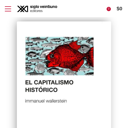
$
0
0