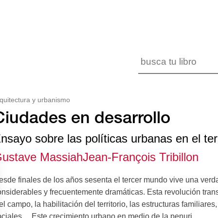
quitectura y urbanismo
Ciudades en desarrollo
nsayo sobre las políticas urbanas en el t
ustave Massiah
Jean-François Tribillon
esde finales de los años sesenta el tercer mundo vive una ver
onsiderables y frecuentemente dramáticas. Esta revolución tran
el campo, la habilitación del territorio, las estructuras familiar
ociales… Este crecimiento urbano en medio de la penuri...