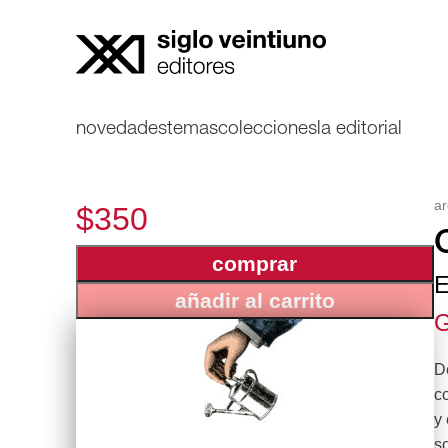
novedades
temas
colecciones
la editorial
ar
$350
comprar
E
añadir al carrito
G
D
c
y 
s