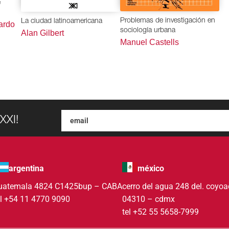
e
Problemas de investigación en
La ciudad latinoamericana
ardo
sociología urbana
Alan Gilbert
Manuel Castells
XXI!
argentina
méxico
uatemala 4824 C1425bup – CABA
cerro del agua 248 del. coyo
el +54 11 4770 9090
04310 – cdmx
tel +52 55 5658-7999