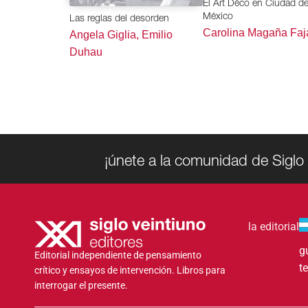
El Art Déco en Ciudad d
México
Las reglas del desorden
Carolina Magaña Faj
Angela Giglia, Emilio
Duhau
¡únete a la comunidad de Siglo 
la editorial
g
Editorial independiente de pensamiento
t
crítico y ensayos de intervención. Libros para
interrogar el presente.