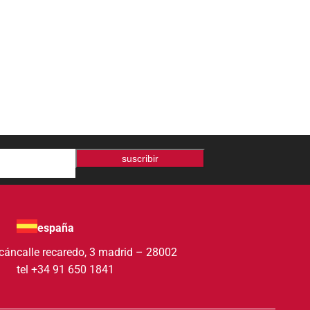
suscribir
españa
acán
calle recaredo, 3 madrid – 28002
tel +34 91 650 1841