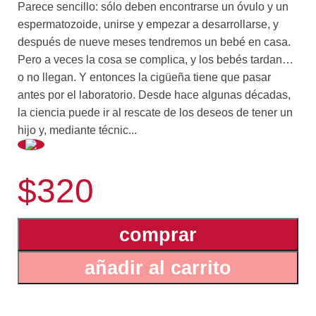
Parece sencillo: sólo deben encontrarse un óvulo y un
espermatozoide, unirse y empezar a desarrollarse, y
después de nueve meses tendremos un bebé en casa.
Pero a veces la cosa se complica, y los bebés tardan…
o no llegan. Y entonces la cigüeña tiene que pasar
antes por el laboratorio. Desde hace algunas décadas,
la ciencia puede ir al rescate de los deseos de tener un
hijo y, mediante técnic...
as de reproducción asistida, colaborar en el
$320
deslumbrante proceso de la gestación humana.
Fecundación in vitro, óvulos donados, embriones
congelados, inyección de espermatozoides; prácticas
comprar
que parecían de ciencia ficción hoy son de rutina en los
centros de salud.
añadir al carrito
En este libro, las autoras recorren los temas esenciales
en torno a la fascinante biografía de un humanito y nos
regalan toda su experiencia en aliviar el camino de los