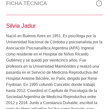
buscadores de bebés: los increíbles vaivenes de la
FICHA TÉCNICA
reproducción, los modos de saber qué funciona mal, las
posibles causas de infertilidad, los diagnósticos y, claro,
desde el primero hasta el último tratamiento disponible
Silvia Jadur
para los (esperemos) futuros papás y mamás. Y
además, cómo amigarse con palabras difíciles, romper
Nació en Buenos Aires en 1951. Es psicóloga por la
mitos y desdramatizar situaciones dolorosas. Sin
Universidad Nacional de Córdoba y psicoanalista por la
embargo, y esto es aún más fascinante, no es un libro
Asociación Psicoanalítica Argentina (APA). Ingresó
sólo para esos (esperemos) futuros papás y mamás,
como residente en el Hospital de Niños Ricardo
sino también para todos los que deseamos entender de
Gutiérrez y se quedó por veinticinco años. Fue
qué se trata ese prodigio llamado vida.
profesora en la Universidad Maimónides y realizó una
Diagnósticos, ganas, (in)fertilidades, fecundaciones,
pasantía en el Servicio de Medicina Reproductiva del
angustias, cigüeñas y laboratorios. Nada queda fuera
Hospital Antoine Béclère, en París, dirigido por René
de este manual práctico, científico y maravillosamente
Frydman. En 1995 cofundó Concebir, donde trabajó
escrito para entender de dónde, cómo y cuándo vienen
hasta 2012. Coordinó el Capítulo de Psicología de la
los bebés. Y por qué, a veces, tardan en llegar.
Sociedad Argentina de Medicina Reproductiva entre
2012 y 2014. Junto a Constanza Duhalde, escribió la
Este libro es el ganador de la primera mención del
serie de libros infantiles Así fue como llegaste, para