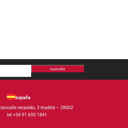
suscribir
españa
acán
calle recaredo, 3 madrid – 28002
tel +34 91 650 1841