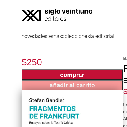
novedades
temas
colecciones
la editorial
fi
$250
comprar
E
añadir al carrito
S
Fr
m
Al
de