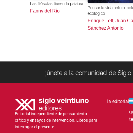
Las filósofas tienen la palabra
Pensar la vida ante el co
Fanny del Río
ecológico
Enrique Leff, Juan Ca
Sánchez Antonio
¡únete a la comunidad de Siglo 
la editorial
g
Editorial independiente de pensamiento
t
crítico y ensayos de intervención. Libros para
interrogar el presente.