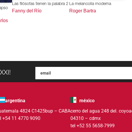
Las filósofas tienen la palabra 2
La melancolía moderna
lapso
Fanny del Río
Roger Bartra
rlos
XXI!
argentina
méxico
uatemala 4824 C1425bup – CABA
cerro del agua 248 del. coyo
el +54 11 4770 9090
04310 – cdmx
tel +52 55 5658-7999