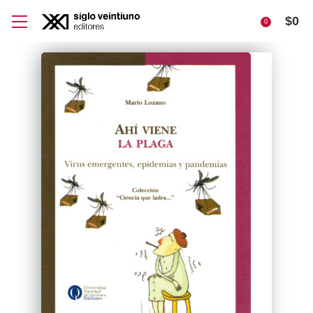
$
0
0