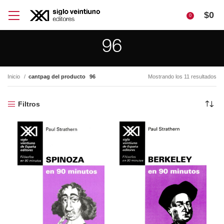
$
0
0
96
Inicio
cantpag del producto
96
Mostrando los 11 resultados
Filtros