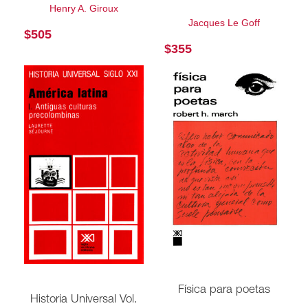
Henry A. Giroux
Jacques Le Goff
$
505
$
355
Física para poetas
Historia Universal Vol.