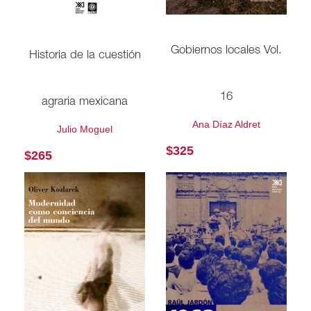
Gobiernos locales Vol.
Historia de la cuestión
16
agraria mexicana
Ana Díaz Aldret
Julio Moguel
$
325
$
265