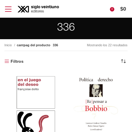
$
0
0
336
Inicio
cantpag del producto
336
Mostrando los 22 resultados
Filtros