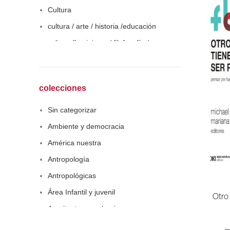
Cultura
cultura / arte / historia /educación
cultura /feminismo / filofosofía /
sociología
Derecho
Economía
colecciones
Educaciòn
Sin categorizar
Estadística
Ambiente y democracia
Feminismo
América nuestra
Filosofía social
Antropología
Historia
Antropológicas
Lingüística
Área Infantil y juvenil
Otro 
Literatura infantil
Arquitectura y urbanismo
Medioambiente
Arte y pensamiento