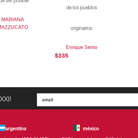
ue ser posible
de los pueblos
MARIANA
MAZZUCATO
originarios
Enrique Semo
$
335
XXI!
argentina
méxico