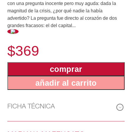
con una pregunta inocente pero muy aguda: dada la
magnitud de la crisis, ¿por qué nadie la había
advertido? La pregunta fue directo al corazón de dos
grandes fracasos: el del capital...
ismo occidental, que todavía no se ha recuperado, y el
$369
de los economistas, que no entendieron qué estaba
pasando.
Este libro trata sobre ese doble fracaso y propone
comprar
salidas completamente innovadoras. Está claro que el
sistema actual no funciona: los hogares están
añadir al carrito
endeudados por no poder cubrir sus gastos básicos, el
desempleo afecta cada vez a más jóvenes, se ahonda
la brecha entre los que más y los que menos tienen,
entre las burbujas del sector financiero y el
FICHA TÉCNICA
estancamiento de la economía real. Necesitamos
pensar otro capitalismo desde los cimientos, para que
el objetivo no sea solo redistribuir sino crear riqueza y