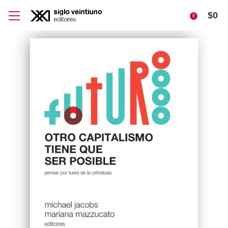
$
0
0