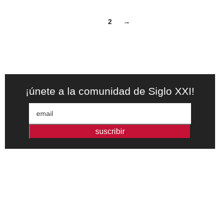
1
2
→
¡únete a la comunidad de Siglo XXI!
suscribir
Editorial independiente de pensamiento crítico y ensayos de
intervención. Libros para interrogar el presente.