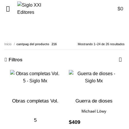
$
0
0
216
Inicio
cantpag del producto
216
Mostrando 1–24 de 26 resultados
Filtros
Obras completas Vol.
Guerra de dioses
Michael Löwy
5
$
409