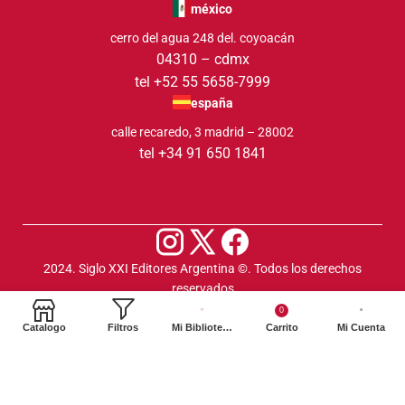
méxico
cerro del agua 248 del. coyoacán
04310 – cdmx
tel +52 55 5658-7999
españa
calle recaredo, 3 madrid – 28002
tel +34 91 650 1841
2024. Siglo XXI Editores Argentina ©️. Todos los derechos
reservados
0
Catalogo
Filtros
Mi Biblioteca
Carrito
Mi Cuenta