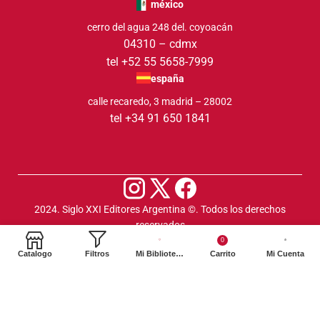
méxico
cerro del agua 248 del. coyoacán
04310 – cdmx
tel +52 55 5658-7999
españa
calle recaredo, 3 madrid – 28002
tel +34 91 650 1841
2024. Siglo XXI Editores Argentina ©️. Todos los derechos
reservados
0
Catalogo
Filtros
Mi Biblioteca
Carrito
Mi Cuenta