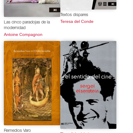
Textos dispares
Teresa del Conde
Las cinco paradojas de la
modernidad
Antoine Compagnon
Remedios Varo