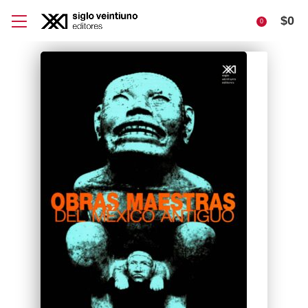
$
0
0