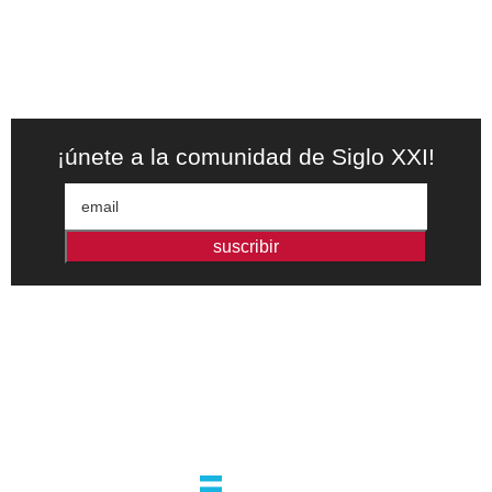
¡únete a la comunidad de Siglo XXI!
suscribir
Editorial independiente de pensamiento crítico y ensayos de
intervención. Libros para interrogar el presente.
la editorial
argentina