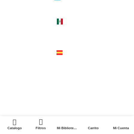
guatemala 4824 C1425bup – CABA
tel +54 11 4770 9090
méxico
cerro del agua 248 del. coyoacán
04310 – cdmx
tel +52 55 5658-7999
españa
calle recaredo, 3 madrid – 28002
tel +34 91 650 1841
2024. Siglo XXI Editores Argentina ©️. Todos los
derechos reservados
0
Catalogo
Filtros
Mi Biblioteca
Carrito
Mi Cuenta