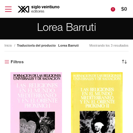
$
0
0
Lorea Barruti
Inicio
Traductor/a del producto
Lorea Barruti
Mostrando los 3 resultados
Filtros