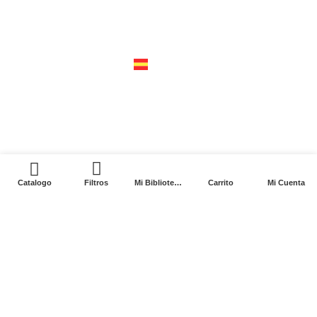
cerro del agua 248 del. coyoacán
04310 – cdmx
tel +52 55 5658-7999
españa
calle recaredo, 3 madrid – 28002
tel +34 91 650 1841
0
Catalogo
Filtros
Mi Biblioteca
Carrito
Mi Cuenta
2024. Siglo XXI Editores Argentina ©️. Todos los
derechos reservados