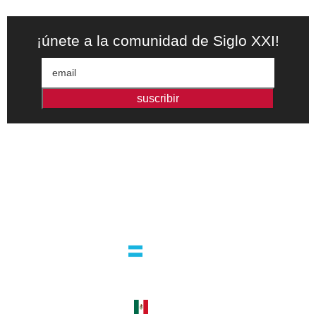
¡únete a la comunidad de Siglo XXI!
suscribir
Editorial independiente de pensamiento crítico y ensayos de
intervención. Libros para interrogar el presente.
la editorial
argentina
guatemala 4824 C1425bup – CABA
tel +54 11 4770 9090
méxico