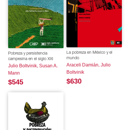
La pobreza en México y el
Pobreza y persistencia
mundo
campesina en el siglo XXI
Araceli Damián, Julio
Julio Boltvinik, Susan A.
Boltvinik
Mann
$630
$545