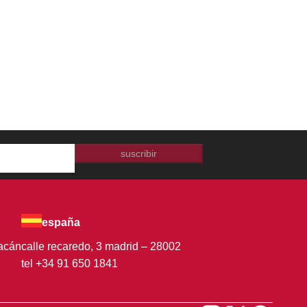
suscribir
españa
oacán
calle recaredo, 3 madrid – 28002
tel +34 91 650 1841