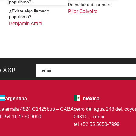
De matar a dejar morir
¿Existe algo llamado
Pilar Calveiro
populismo?
Benjamín Arditi
o XXI!
argentina
méxico
uatemala 4824 C1425bup – CABA
cerro del agua 248 del. coy
el +54 11 4770 9090
04310 – cdmx
tel +52 55 5658-7999