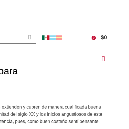
$
0
0
para
se extienden y cubren de manera cualificada buena
itad del siglo XX y los inicios angustiosos de este
stencia, pues, como buen costeño sentí pensante,