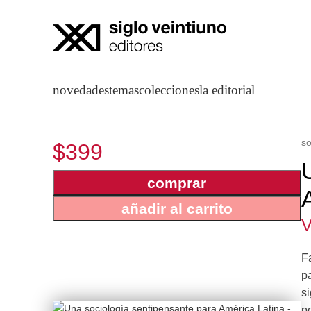
novedades
temas
colecciones
la editorial
so
$399
comprar
añadir al carrito
V
F
pa
s
po