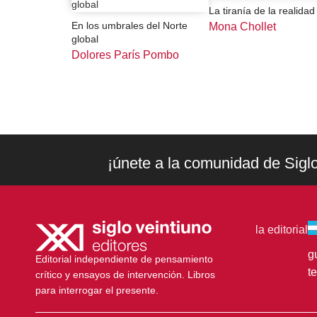
La tiranía de la realidad
En los umbrales del Norte
Mona Chollet
global
Dolores París Pombo
¡únete a la comunidad de Sigl
la editorial
g
Editorial independiente de pensamiento
t
crítico y ensayos de intervención. Libros
para interrogar el presente.