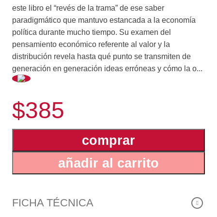
este libro el “revés de la trama” de ese saber
paradigmático que mantuvo estancada a la economía
política durante mucho tiempo. Su examen del
pensamiento económico referente al valor y la
distribución revela hasta qué punto se transmiten de
generación en generación ideas erróneas y cómo la o...
rtodoxia en esta materia se vincula con ideologías
$385
defensoras del status quo, limitando el conocimiento
cabal de los problemas económicos y retrasando el
saber. Dobb manifiesta su complacencia por el debate
comprar
que a nivel académico comenzó a sacudir el cuidado
aparato analítico de la economía política permitiendo la
añadir al carrito
irrupción de ideas no demasiado ortodoxas y a veces
muy heterodoxas. Piensa que a partir del mismo no
será posible que continúen, sin críticas severas, las
enseñanzas de teorías cuya consistencia lógica y
FICHA TÉCNICA
elegancia formal corren parejas con su falta de