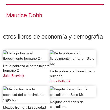
relevancia respecto de la realidad.
El aporte a la historia del pensamiento económico que
Maurice Dobb
se hace en esta obra permite ver los contenidos de la
teoría, a la luz de enfoques no concebidos hasta muy
poco tiempo atrás. La cuidadosa puesta al día del
material que constituye la columna vertebral de la
otros libros de
economía y demografía
economía política –valor y distribución– es parte de los
méritos de esta obra.
De Maurice Dobb, Siglo XXI ha publicado también
Estudios sobre el desarrollo del capitalismo.
De la pobreza al florecimiento
humano 2
De la pobreza al florecimiento
Julio Boltvinik
humano
Julio Boltvinik
Regulación y crisis del
capitalismo
México frente a la sociedad