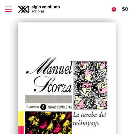
$
0
0