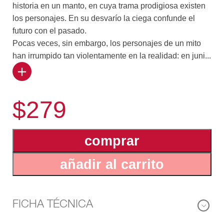
historia en un manto, en cuya trama prodigiosa existen
los personajes. En su desvarío la ciega confunde el
futuro con el pasado.
Pocas veces, sin embargo, los personajes de un mito
han irrumpido tan violentamente en la realidad: en juni...
o de 1977 los protagonistas de La tumba del relámpago
se agruparon en un Frente de Campesinos y Obreros
$279
(FOCEP) que emergió de las elecciones para la
Asamblea Constituyente convertido en la primera fuerza
de la izquierda del Perú. El personaje Genaro
comprar
Ledesma, que en esta novela inicia en la cárcel su
dramático aprendizaje como político revolucionario, no
añadir al carrito
sólo existe: será candidato de la izquierda peruana a
las elecciones presidenciales de 1980.
La tumba del relámpago forma parte del célebre ciclo
de novelas épicas de Scorza constituidas por Redoble
FICHA TÉCNICA
por Rancas, Garabombo, el invisible, El jinete insomne,