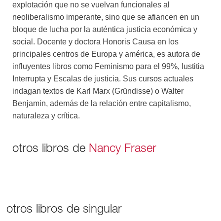
reduccionismo economicista y construir en cambio una
explotación que no se vuelvan funcionales al
visión ampliada del socialismo, sin repetir las
neoliberalismo imperante, sino que se afiancen en un
experiencias fracasadas del siglo XX. Puede parecer
bloque de lucha por la auténtica justicia económica y
una tarea difícil, pero es nuestra única esperanza. Esa
social. Docente y doctora Honoris Causa en los
agenda, y su hoja de ruta, es el alma de este libro
principales centros de Europa y américa, es autora de
imprescindible.
influyentes libros como Feminismo para el 99%, Iustitia
Interrupta y Escalas de justicia. Sus cursos actuales
indagan textos de Karl Marx (Gründisse) o Walter
Benjamin, además de la relación entre capitalismo,
naturaleza y crítica.
otros libros de
Nancy Fraser
otros libros de
singular