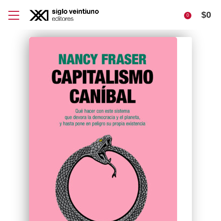
$
0
0