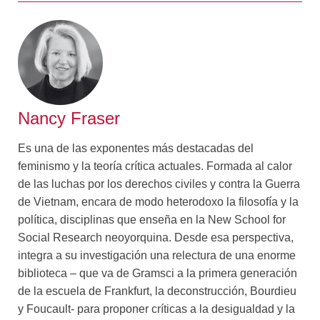
ocultas” de las que el capitalismo se alimenta y
examinarlas a fondo: riqueza expropiada a la
naturaleza (aire respirable, tierras cultivables, agua
potable) y a los pueblos sometidos y racializados de las
periferias; múltiples formas de cuidado, subvaluadas
(cuando no negadas por completo) y en general a cargo
de mujeres; bienes y poderes públicos, que proveen
Nancy Fraser
infraestructura material y jurídica que el capital necesita
para funcionar y a la vez socava todo lo posible; la
Es una de las exponentes más destacadas del
energía y la creatividad de los trabajadores. Si bien no
feminismo y la teoría crítica actuales. Formada al calor
se consignan en los balances de las empresas, estas
de las luchas por los derechos civiles y contra la Guerra
formas de riqueza constituyen precondiciones
de Vietnam, encara de modo heterodoxo la filosofía y la
esenciales para las utilidades y las ganancias. Estos
política, disciplinas que enseña en la New School for
soportes vitales de la acumulación son constitutivos del
Social Research neoyorquina. Desde esa perspectiva,
orden capitalista y el foco de conflictos hasta ahora
integra a su investigación una relectura de una enorme
aislados. Si queremos terminar con el capitalismo
biblioteca – que va de Gramsci a la primera generación
caníbal, que devora las bases sociales, naturales y
de la escuela de Frankfurt, la deconstrucción, Bourdieu
políticas de las que depende, tenemos que superar el
y Foucault- para proponer críticas a la desigualdad y la