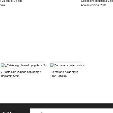
x 21 cm. x 1.8 cm.
Colección: sociología y pol
 en Japón y en el noroeste de Europa, la Grecia urbana y los laboratorios de biología molecu
cola
Año de edición: 2001
dad se centra en el tema del medio ambiente y de sus relaciones con los humanos. Al atraer a
ontexto social de la ciencia, este libro se dirige a los estudiantes de antropología, ecología 
s director de estudios en la École des Hautes Études en Sciences Sociales, París, y miembro 
rofesor de antropología en la Universidad de Islandia, Reykiavik, y ex investigador miembro
¿Existe algo llamado populismo?
De matar a dejar morir
Benjamín Arditi
Pilar Calveiro