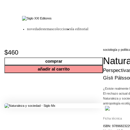
novedades
temas
colecciones
la editorial
sociología y polític
$460
Natura
comprar
añadir al carrito
Perspectiva
Gísli Pálsso
¿Existe realmente 
El rechazo actual 
Naturaleza y socied
antropología ecológ
medio ambiente.
Ficha técnica
Atendiendo a una di
conjunto de estudi
ISBN: 9789682322
laboratorios de bio