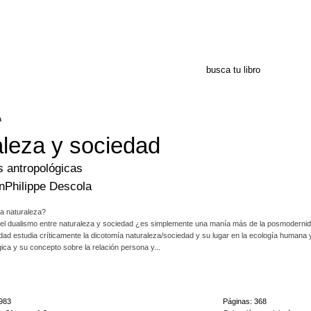
a
leza y sociedad
s antropológicas
n
Philippe Descola
la naturaleza?
del dualismo entre naturaleza y sociedad ¿es simplemente una manía más de la posmoderni
ad estudia críticamente la dicotomía naturaleza/sociedad y su lugar en la ecología humana y 
ica y su concepto sobre la relación persona y...
versidad de perspectivas, los colaboradores en este libro abordan los avances actuales en teo
os de caso etnográficos –la Amazonia, las islas Salomón, malasia, las islas Molucas, las com
983
Páginas: 368
logía molecular y de física de alta energía. Se presenta un conjunto de estudios de caso etnog