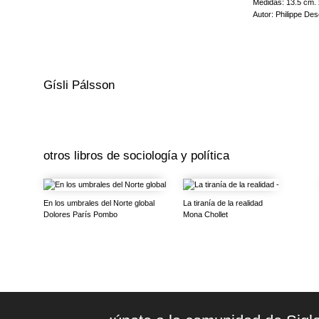
Medidas: 13.5 cm. 
comunidades rurales
Autor: Philippe Des
Naturaleza y socie
de los animales y c
Philippe Descola e
Gísli Pálsson es p
Suecia.
Gísli Pálsson
otros libros de
sociología y política
En los umbrales del Norte global
La tiranía de la realidad
Dolores París Pombo
Mona Chollet