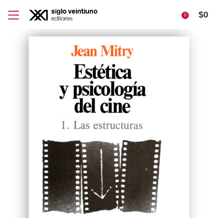
$
0
0