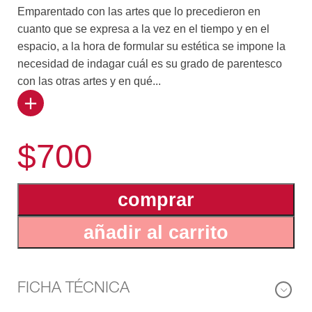
Emparentado con las artes que lo precedieron en
cuanto que se expresa a la vez en el tiempo y en el
espacio, a la hora de formular su estética se impone la
necesidad de indagar cuál es su grado de parentesco
con las otras artes y en qué...
difiere de ellas.
En el primer volumen se aborda el estudio sistemático
$700
de las estructuras cinematográficas, se analiza la
imagen fílmica, el ritmo y el montaje.
El segundo volumen está consagrado al estudio de las
comprar
formas cinematográficas, y en él se prosigue el estudio
del ritmo, ejemplificando con las formas más flexibles y
añadir al carrito
ágiles del cine contemporáneo. El tiempo, el espacio y
lo real percibido reciben un amplio tratamiento, a la luz
de la fenomenología, de las percepciones y de las
condiciones sociales y psicológicas del “realismo” en
FICHA TÉCNICA
arte.