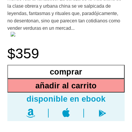
la clase obrera y urbana china se ve salpicada de
leyendas, fantasmas y rituales que, paradójicamente,
no desentonan, sino que parecen tan cotidianos como
vender verduras en un mercad...
o o cocinar manitas de cerdo en un restaurante.
$359
Salvando las distancias culturales y geográficas, Entre
risas y algún que otro llanto nos recuerda a un realismo
mágico embrionario, de pequeños chispazos de
comprar
irrealidad tan reales como la vida misma. De leyendas y
advertencias. De muertos que se aparecen para
añadir al carrito
atormentar a los vivos… o para pedirles ayuda.