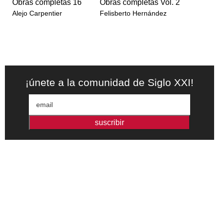
Obras completas 16
Obras completas Vol. 2
Alejo Carpentier
Felisberto Hernández
¡únete a la comunidad de Siglo XXI!
suscribir
Editorial independiente de pensamiento crítico y ensayos de
intervención. Libros para interrogar el presente.
la editorial