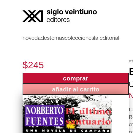
novedades
temas
colecciones
la editorial
es
$245
comprar
U
añadir al carrito
N
L
R
c
co