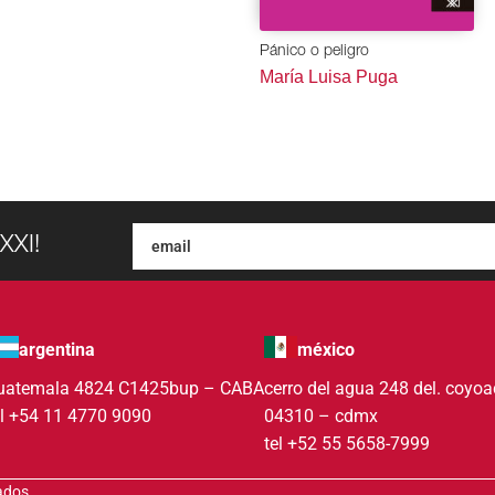
Pánico o peligro
María Luisa Puga
XXI!
argentina
méxico
uatemala 4824 C1425bup – CABA
cerro del agua 248 del. coyo
el +54 11 4770 9090
04310 – cdmx
tel +52 55 5658-7999
vados