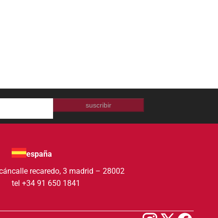
suscribir
españa
acán
calle recaredo, 3 madrid – 28002
tel +34 91 650 1841