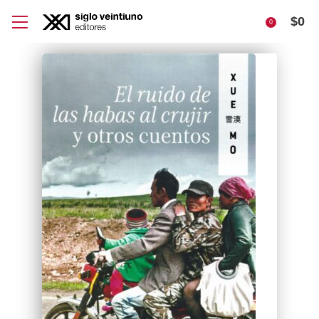
$
0
0