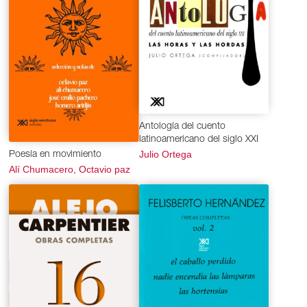
Antología del cuento
latinoamericano del siglo XXI
Julio Ortega
Poesía en movimiento
Alí Chumacero, Octavio paz