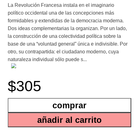
La Revolución Francesa instala en el imaginario
político occidental una de las concepciones más
formidables y extendidas de la democracia moderna.
Dos ideas complementarias la organizan. Por un lado,
la construcción de una colectividad política sobre la
base de una “voluntad general” única e indivisible. Por
otro, su contrapartida: el ciudadano moderno, cuya
naturaleza individual sólo puede s...
er concebida en comunión con esa totalidad que se
$305
proclama homogénea. La Revolución Francesa
convirtió esta convicción en norma, al prohibir la
existencia de cualquier tipo de cuerpo intermedio entre
comprar
los ciudadanos y la Asamblea, lugar de la encarnación
de la voluntad general. En su estudio del modelo
añadir al carrito
político francés, Pierre Rosanvallon asocia esta imagen
de la democracia, fuertemente enraizada en Rousseau,
con el “modelo jacobino”. Así, recorre más de dos siglos