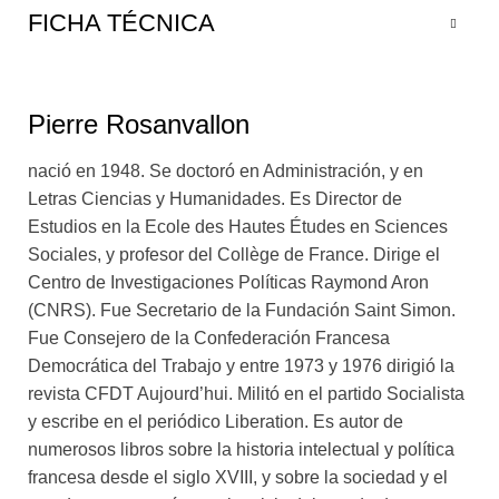
de historia francesa, y sigue los cambios sociales y
FICHA TÉCNICA
normativos más amplios y profundos a la luz de la
pregunta que obsesionó a sus actores: cómo hacer
compatible esa mirada tan radical de la democracia con
Pierre Rosanvallon
una sociedad en la que no sólo quedan rastros de
antiguas formas corporativas de organización de lo
nació en 1948. Se doctoró en Administración, y en
social, sino que permanentemente crea otras formas
Letras Ciencias y Humanidades. Es Director de
corporativas nuevas. Este es el nudo de un texto que,
Estudios en la Ecole des Hautes Études en Sciences
sobre la base del análisis del caso francés, se embarca
Sociales, y profesor del Collège de France. Dirige el
en una profunda reflexión sobre algunos de los
Centro de Investigaciones Políticas Raymond Aron
problemas centrales de la democracia moderna en
(CNRS). Fue Secretario de la Fundación Saint Simon.
Occidente. El modelo político francés es un libro clave
Fue Consejero de la Confederación Francesa
en la vasta obra de Rosanvallon, ya que condensa una
Democrática del Trabajo y entre 1973 y 1976 dirigió la
larga serie de investigaciones tratadas extensa pero
revista CFDT Aujourd’hui. Militó en el partido Socialista
fragmentariamente en sus libros anteriores. Justamente
y escribe en el periódico Liberation. Es autor de
por eso, ofrece una visión sintética y de conjunto de un
numerosos libros sobre la historia intelectual y política
problema crucial de la democracia moderna: la relación
francesa desde el siglo XVIII, y sobre la sociedad y el
entre la política y la sociedad, a partir de las visiones y