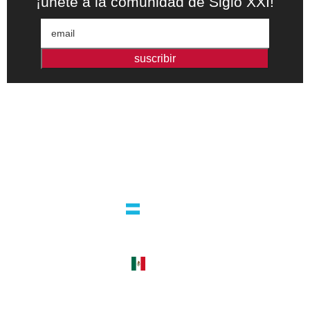
¡únete a la comunidad de Siglo XXI!
suscribir
Editorial independiente de pensamiento crítico y ensayos de
intervención. Libros para interrogar el presente.
la editorial
argentina
guatemala 4824 C1425bup – CABA
tel +54 11 4770 9090
méxico
cerro del agua 248 del. coyoacán
04310 – cdmx