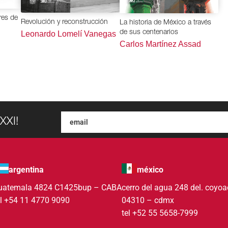
ores de
Revolución y reconstrucción
La historia de México a través
de sus centenarios
Leonardo Lomelí Vanegas
Carlos Martínez Assad
XXI!
argentina
méxico
uatemala 4824 C1425bup – CABA
cerro del agua 248 del. coyo
el +54 11 4770 9090
04310 – cdmx
tel +52 55 5658-7999