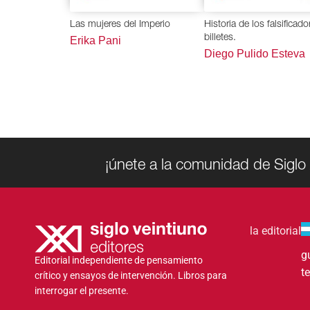
Las mujeres del Imperio
Historia de los falsificad
billetes.
Erika Pani
Diego Pulido Esteva
¡únete a la comunidad de Siglo 
la editorial
g
Editorial independiente de pensamiento
t
crítico y ensayos de intervención. Libros para
interrogar el presente.