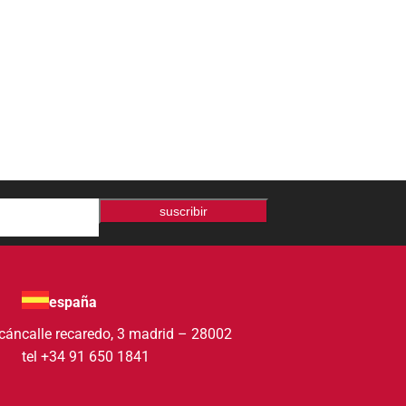
suscribir
españa
acán
calle recaredo, 3 madrid – 28002
tel +34 91 650 1841