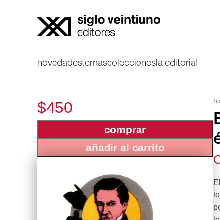
novedades
temas
colecciones
la editorial
hi
$450
comprar
añadir al carrito
C
El
lo
po
lo