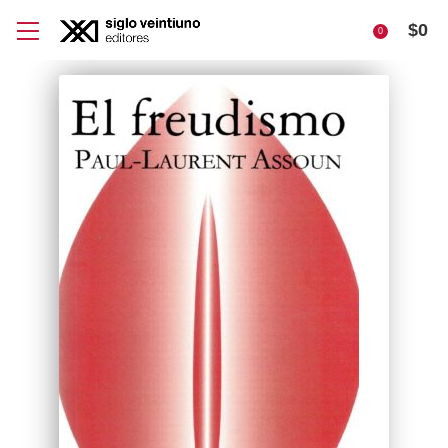
$
0
0