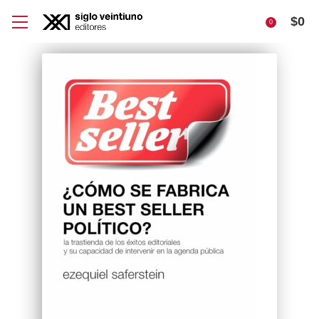
$
0
0