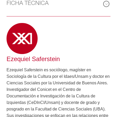
la intervención intelectual. ¿De qué está hecho el
FICHA TÉCNICA
llamado “olfato editorial”, que permite captar el humor
social e identificar temas, tendencias latentes, autores?
¿Cómo es la poderosa ingeniería editorial que
convierte a esos autores en marca? Poniendo la lupa
en los best sellers de los años kirchneristas publicados
por Planeta y Sudamericana (Penguin Random House),
Ezequiel Saferstein despliega los hitos de la “década
publicada”: el revisionismo de los setenta que
Ezequiel Saferstein
proponían Juan Bautista Yofre o Ceferino Reato, en
abierta discusión con la política de memoria y derechos
Ezequiel Saferstein es sociólogo, magíster en
humanos del kirchnerismo; las visiones de Jorge
Sociología de la Cultura por el Idaes/Unsam y doctor en
Lanata o de Marcos Aguinis sobre “la argentinidad”, ese
Ciencias Sociales por la Universidad de Buenos Aires.
ADN marcado por el populismo, la ley del menor
Investigador del Conicet en el Centro de
esfuerzo y los gobiernos prebendarios; las
Documentación e Investigación de la Cultura de
investigaciones de Luis Majul o Laura Di Marco que
Izquierdas (CeDInCI/Unsam) y docente de grado y
pusieron en el tope de la agenda la corrupción K y sus
posgrado en la Facultad de Ciencias Sociales (UBA).
modos de construcción política.
Sus investigaciones se enfocan en las relaciones entre