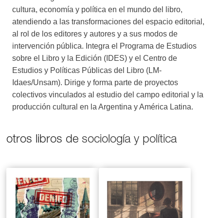
Siguiendo la trayectoria de los editores en los grandes
cultura, economía y política en el mundo del libro,
grupos, este libro muestra que su objetivo no es solo
atendiendo a las transformaciones del espacio editorial,
hacer libros que se vendan, sino incidir en la esfera
al rol de los editores y autores y a sus modos de
pública y también ser reconocidos por sus pares. El
intervención pública. Integra el Programa de Estudios
best seller tiene que “servir para algo”: para que sus
sobre el Libro y la Edición (IDES) y el Centro de
lectores vean cosas que desconocían, para enviar a un
Estudios y Políticas Públicas del Libro (LM-
político corrupto a la cárcel, para derribar mitos sobre la
Idaes/Unsam). Dirige y forma parte de proyectos
historia nacional cristalizados por un gobierno.
colectivos vinculados al estudio del campo editorial y la
Atrapante y revelador, este libro es una contribución
producción cultural en la Argentina y América Latina.
imperdible para entender cómo se hace política en la
Argentina contemporánea.
otros libros de
sociología y política