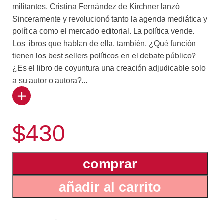
militantes, Cristina Fernández de Kirchner lanzó
Sinceramente y revolucionó tanto la agenda mediática y
política como el mercado editorial. La política vende.
Los libros que hablan de ella, también. ¿Qué función
tienen los best sellers políticos en el debate público?
¿Es el libro de coyuntura una creación adjudicable solo
a su autor o autora?...
¿Qué rol juegan los editores en el armado de un libro y
cuáles son sus inquietudes y compromisos
$430
comerciales, culturales, ideológicos?
A partir de entrevistas a editores, responsables de
marketing y prensa, ghost writers y periodistas,
comprar
Ezequiel Saferstein descorre la cortina del mundo
editorial, en especial de los grandes grupos, y nos
añadir al carrito
muestra hasta qué punto los libros –esos objetos
valiosos incluso en época de redes sociales– son un
prisma para leer la política y los modos que asume hoy