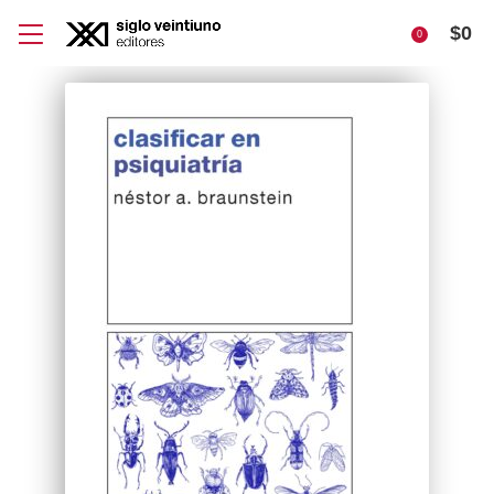
$
0
0