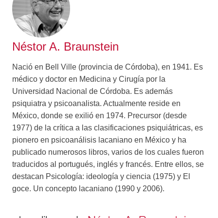
Queda claro que esa estrategia del lenguaje, de
aspecto “científico”, es una maniobra que forma parte de
un proyecto de medicalización de la sociedad, de
psiquiatrización de la vida, de atribución de un mercado
Néstor A. Braunstein
del sufrimiento a una profesión que intenta manejar el
malestar en la cultura con drogas producidas por las
Nació en Bell Ville (provincia de Córdoba), en 1941. Es
compañías farmacéuticas y con marbetes diagnósticos
médico y doctor en Medicina y Cirugía por la
que descalifican a quienes los reciben, pero que
Universidad Nacional de Córdoba. Es además
permiten la mutua comprensión entre los
psiquiatra y psicoanalista. Actualmente reside en
administradores.
México, donde se exilió en 1974. Precursor (desde
La empresa clasificatoria es la llave maestra para
1977) de la crítica a las clasificaciones psiquiátricas, es
(uni)formar a los psiquiatras y estimular en ellos el
pionero en psicoanálisis lacaniano en México y ha
sueño de explicar las dificultades de los sujetos como
publicado numerosos libros, varios de los cuales fueron
efectos de factores “biológicos”: los genéticos o las
traducidos al portugués, inglés y francés. Entre ellos, se
perturbaciones funcionales del cerebro… como si se
destacan Psicología: ideología y ciencia (1975) y El
pudiese comprender una polonesa de Chopin
goce. Un concepto lacaniano (1990 y 2006).
estudiando el ADN del músico o las manos de
Rubinstein o la centellografía cerebral del oyente.