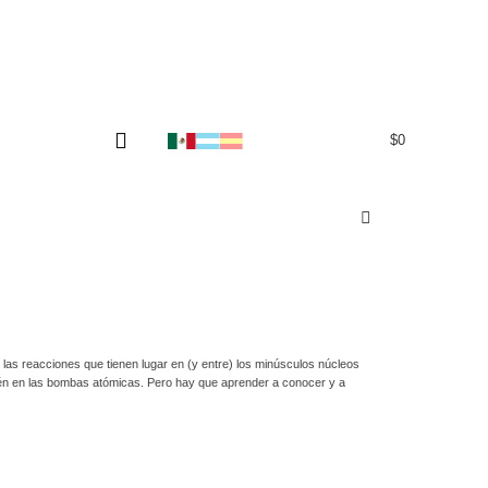
$
0
0
as reacciones que tienen lugar en (y entre) los minúsculos núcleos
ién en las bombas atómicas. Pero hay que aprender a conocer y a
.
ones y fisiones. Pero también hay pesquisas detectivescas, historias
o de Buenos Aires, reactores que se portan mal. En resumen, una