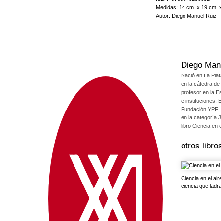
verdadera biografía de la e
Medidas: 14 cm. x 19 cm. 
Bienvenidos al átomo, su n
Autor: Diego Manuel Ruiz
Diego Man
Nació en La Plat
en la cátedra de
profesor en la E
e instituciones. 
Fundación YPF. T
en la categoría 
libro Ciencia en e
otros libr
Ciencia en el air
ciencia que ladra