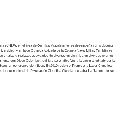
ma dosis de rigor y de literatura, de conocimiento y de pasión.
 Plata (UNLP), en el área de Química. Actualmente, se desempeña como docente
versidad, y en la de Química Aplicada de la Escuela Naval Militar. También es
do charlas y realizado actividades de divulgación científica en diversos eventos
or, junto con Diego Golombek, del libro para niños Vos y la energía, editado por la
jos en congresos científicos. En 2010 recibió el Premio a la Labor Científica
io Internacional de Divulgación Científica Ciencia que ladra-La Nación, por su