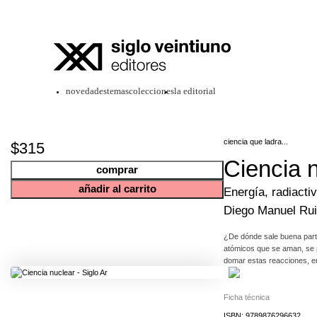
novedades
temas
colecciones
la editorial
ciencia que ladra...
$315
Ciencia 
comprar
añadir al carrito
Energía, radiacti
Diego Manuel Ru
¿De dónde sale buena parte
atómicos que se aman, se p
domar estas reacciones, en
os usos y las consecuencia
Ficha técnica
Por estas páginas desfilan 
del vaquero John Wayne, b
ISBN: 9789876296632