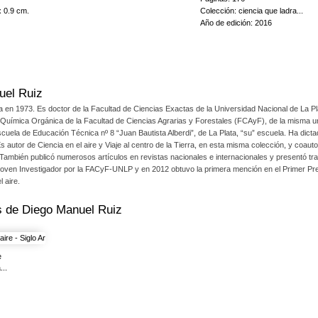
ra atómica que nos toca vivir desde mediados del siglo XX, contada por Diego Ruiz con la mis
x 0.9 cm.
Colección: ciencia que ladra...
úcleo, sus cambios y sus secretos, que en este libro se revelan con luz cegadora.
Año de edición: 2016
uel Ruiz
a en 1973. Es doctor de la Facultad de Ciencias Exactas de la Universidad Nacional de La
 Química Orgánica de la Facultad de Ciencias Agrarias y Forestales (FCAyF), de la misma uni
scuela de Educación Técnica nº 8 “Juan Bautista Alberdi”, de La Plata, “su” escuela. Ha dicta
Es autor de Ciencia en el aire y Viaje al centro de la Tierra, en esta misma colección, y coaut
ambién publicó numerosos artículos en revistas nacionales e internacionales y presentó traba
Joven Investigador por la FACyF-UNLP y en 2012 obtuvo la primera mención en el Primer Prem
l aire.
os de
Diego Manuel Ruiz
e
...