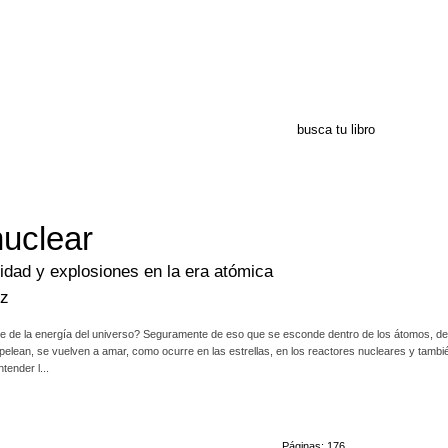
nuclear
vidad y explosiones en la era atómica
iz
 de la energía del universo? Seguramente de eso que se esconde dentro de los átomos, de l
elean, se vuelven a amar, como ocurre en las estrellas, en los reactores nucleares y tamb
tender l...
s posibles, ya que son capaces de destruir ciudades, combatir tumores o alimentar fábricas
núcleos, protones, neutrones, electrones, reacciones radiactivas e isótopos saltarines, fusi
ikinis explosivas, espías envenenados, bombas imaginarias que hacen blanco en el Obelisc
Páginas: 176