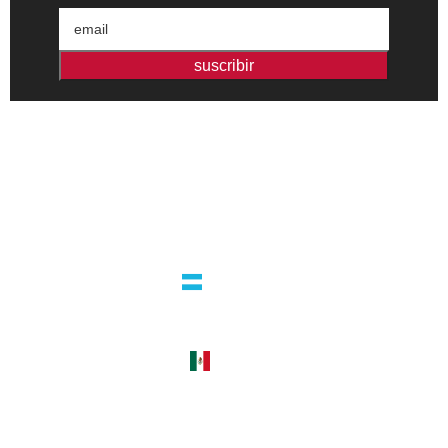
suscribir
Editorial independiente de pensamiento crítico y ensayos de
intervención. Libros para interrogar el presente.
la editorial
argentina
guatemala 4824 C1425bup – CABA
tel +54 11 4770 9090
méxico
cerro del agua 248 del. coyoacán
04310 – cdmx
tel +52 55 5658-7999