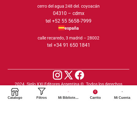
cerro del agua 248 del. coyoacán
04310 – cdmx
tel +52 55 5658-7999
españa
calle recaredo, 3 madrid – 28002
tel +34 91 650 1841
2024. Siglo XXI Editores Argentina ©️. Todos los derechos
reservados
0
Catalogo
Filtros
Mi Biblioteca
Carrito
Mi Cuenta